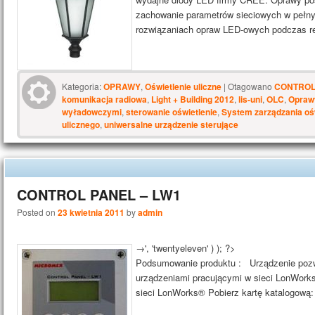
zachowanie parametrów sieciowych w pełny
rozwiązaniach opraw LED-owych podczas r
Kategoria:
OPRAWY
,
Oświetlenie uliczne
|
Otagowano
CONTROL
komunikacja radiowa
,
Light + Building 2012
,
lis-uni
,
OLC
,
Opraw
wyładowczymi
,
sterowanie oświetlenie
,
System zarządzania oś
ulicznego
,
uniwersalne urządzenie sterujące
CONTROL PANEL – LW1
Posted on
23 kwietnia 2011
by
admin
→', 'twentyeleven' ) ); ?>
Podsumowanie produktu : Urządzenie pozwal
urządzeniami pracującymi w sieci LonWorks®
sieci LonWorks® Pobierz kartę katalogową: 