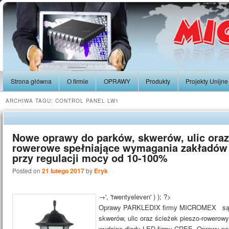
Strona główna
O firmie
OPRAWY
Produkty
Projekty Unijne
ARCHIWA TAGU:
CONTROL PANEL LW1
Nowe oprawy do parków, skwerów, ulic oraz 
rowerowe spełniające wymagania zakładów
przy regulacji mocy od 10-100%
Posted on
21 lutego 2017
by
Eryk
→', 'twentyeleven' ) ); ?>
Oprawy PARKLEDIX firmy MICROMEX są n
skwerów, ulic oraz ścieżek pieszo-rowero
wydajne diody LED firmy CREE. Oprawy pos