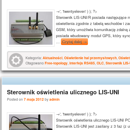
→', 'twentyeleven' ) ); ?>
Sterownik LIS-UNI/R posiada następujące m
oświetlenia zgodnie z tabelą wschodów i 
GSM, który umożliwia komunikację zdalną 
posiada wbudowany moduł GPS, który sync
…
Czytaj dalej
→
Kategoria:
Aktualności
,
Oświetlenie hal przemysłowych
,
Oświet
Otagowano
Free-topology
,
interfejs RS485
,
OLC
,
Sterownik LIS
Sterownik oświetlenia ulicznego LIS-UNI
Posted on
7 maja 2012
by
admin
→', 'twentyeleven' ) ); ?>
Sterownik oświetlenia ulicznego LIS-U
Sterownik LIS-UNI jest zasilany z 3 faz (z