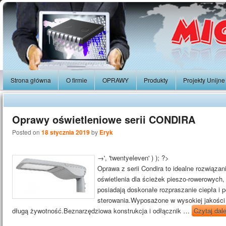
Strona główna
O firmie
OPRAWY
Produkty
Projekty Unijne
Oprawy oświetleniowe serii CONDIRA
Posted on
18 stycznia 2019
by
Eryk
→', 'twentyeleven' ) ); ?>
Oprawa z serii Condira to idealne rozwiąza
oświetlenia dla ścieżek pieszo-rowerowych, u
posiadają doskonałe rozpraszanie ciepła i
sterowania.Wyposażone w wysokiej jakości
długą żywotność.Beznarzędziowa konstrukcja i odłącznik …
Czytaj dal