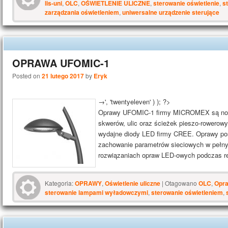
lis-uni
,
OLC
,
OŚWIETLENIE ULICZNE
,
sterowanie oświetlenie
,
s
zarządzania oświetleniem
,
uniwersalne urządzenie sterujące
OPRAWA UFOMIC-1
Posted on
21 lutego 2017
by
Eryk
→', 'twentyeleven' ) ); ?>
Oprawy UFOMIC-1 firmy MICROMEX są now
skwerów, ulic oraz ścieżek pieszo-rowero
wydajne diody LED firmy CREE. Oprawy pos
zachowanie parametrów sieciowych w pełny
rozwiązaniach opraw LED-owych podczas r
Kategoria:
OPRAWY
,
Oświetlenie uliczne
|
Otagowano
OLC
,
Opra
sterowanie lampami wyładowczymi
,
sterowanie oświetleniem
,