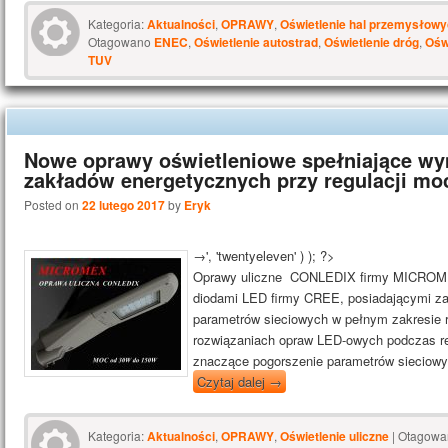
Kategoria:
Aktualności
,
OPRAWY
,
Oświetlenie hal przemysłow
Otagowano
ENEC
,
Oświetlenie autostrad
,
Oświetlenie dróg
,
Ośw
TUV
Nowe oprawy oświetleniowe spełniające w
zakładów energetycznych przy regulacji mo
Posted on
22 lutego 2017
by
Eryk
→', 'twentyeleven' ) ); ?>
Oprawy uliczne CONLEDIX firmy MICROM
diodami LED firmy CREE, posiadającymi za
parametrów sieciowych w pełnym zakresie r
rozwiązaniach opraw LED-owych podczas red
znaczące pogorszenie parametrów sieciowy
Czytaj dalej
→
Kategoria:
Aktualności
,
OPRAWY
,
Oświetlenie uliczne
|
Otagowa