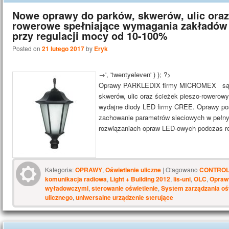
Nowe oprawy do parków, skwerów, ulic oraz 
rowerowe spełniające wymagania zakładów
przy regulacji mocy od 10-100%
Posted on
21 lutego 2017
by
Eryk
→', 'twentyeleven' ) ); ?>
Oprawy PARKLEDIX firmy MICROMEX są n
skwerów, ulic oraz ścieżek pieszo-rowero
wydajne diody LED firmy CREE. Oprawy pos
zachowanie parametrów sieciowych w pełny
rozwiązaniach opraw LED-owych podczas r
Kategoria:
OPRAWY
,
Oświetlenie uliczne
|
Otagowano
CONTROL
komunikacja radiowa
,
Light + Building 2012
,
lis-uni
,
OLC
,
Opraw
wyładowczymi
,
sterowanie oświetlenie
,
System zarządzania oś
ulicznego
,
uniwersalne urządzenie sterujące