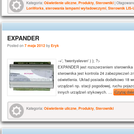
Kategoria:
Oświetlenie uliczne
,
Produkty
,
Sterowniki
|
Otagowan
LonWorks
,
sterowania lampami wyładowczymi
,
Sterownik LIS-
EXPANDER
Posted on
7 maja 2012
by
Eryk
→', 'twentyeleven' ) ); ?>
EXPANDER jest rozszerzeniem sterownika 
sterownika jest kontrola 24 zabezpieczeń zn
oświetlenia. Układ posiada dodatkowo 18 w
urządzeń np. stacji pogodowej, ruchu pojaz
innych urządzeń stykowych. …
Czytaj dal
Kategoria:
Oświetlenie uliczne
,
Produkty
,
Sterowniki