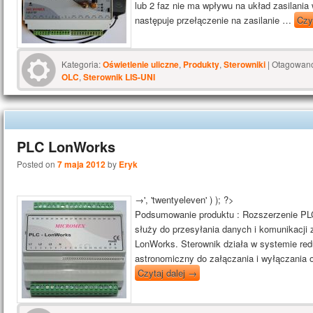
lub 2 faz nie ma wpływu na układ zasilania
następuje przełączenie na zasilanie …
Czy
Kategoria:
Oświetlenie uliczne
,
Produkty
,
Sterowniki
|
Otagowan
OLC
,
Sterownik LIS-UNI
PLC LonWorks
Posted on
7 maja 2012
by
Eryk
→', 'twentyeleven' ) ); ?>
Podsumowanie produktu : Rozszerzenie P
służy do przesyłania danych i komunikacji
LonWorks. Sterownik działa w systemie r
astronomiczny do załączania i wyłączani
Czytaj dalej
→