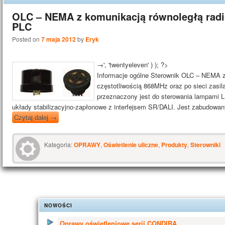
OLC – NEMA z komunikacją równoległą rad
PLC
Posted on
7 maja 2012
by
Eryk
→', 'twentyeleven' ) ); ?>
Informacje ogólne Sterownik OLC – NEMA z 
częstotliwością 868MHz oraz po sieci zasil
przeznaczony jest do sterowania lampami 
układy stabilizacyjno-zapłonowe z interfejsem SR/DALI. Jest zabudow
Czytaj dalej
→
Kategoria:
OPRAWY
,
Oświetlenie uliczne
,
Produkty
,
Sterowniki
NOWOŚCI
Oprawy oświetleniowe serii CONDIRA