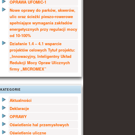
OPRAWA UFOMIC-1
Nowe oprawy do parków, skwerów,
ulic oraz ścieżki pieszo-rowerowe
spełniające wymagania zakładów
energetycznych przy regulacji mocy
od 10-100%
Działanie 1.4 – 4.1 wsparcie
projektów celowych Tytuł projektu:
„Innowacyjny, Inteligentny Układ
Redukcji Mocy Opraw Ulicznych
firmy „MICROMEX”
KATEGORIE
Aktualności
Deklaracje
OPRAWY
Oświetlenie hal przemysłowych
Oświetlenie uliczne