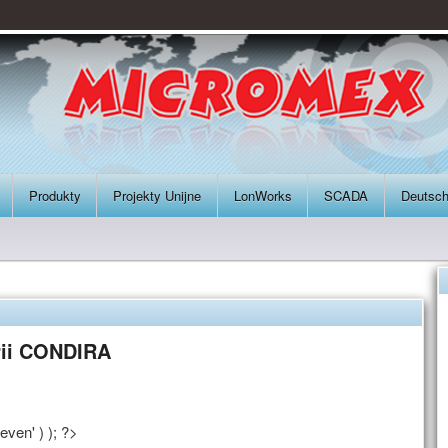
Produkty
Projekty Unijne
LonWorks
SCADA
Deutsc
rii CONDIRA
even' ) ); ?>