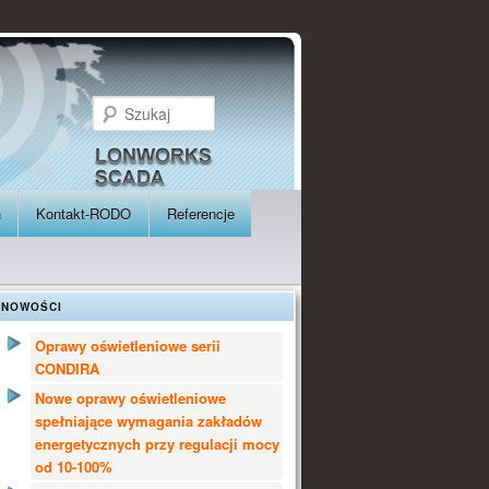
Szukaj
h
Kontakt-RODO
Referencje
NOWOŚCI
Oprawy oświetleniowe serii
CONDIRA
Nowe oprawy oświetleniowe
spełniające wymagania zakładów
energetycznych przy regulacji mocy
od 10-100%