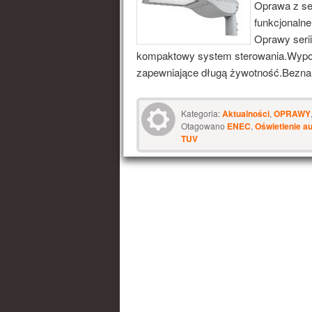
Oprawa z ser
funkcjonalne
Oprawy serii
kompaktowy system sterowania.Wypos
zapewniające długą żywotność.Beznar
Kategoria:
Aktualności
,
OPRAWY
Otagowano
ENEC
,
Oświetlenie a
TUV