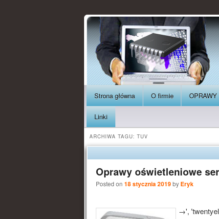
Strona główna
O firmie
OPRAWY
Linki
ARCHIWA TAGU:
TUV
Oprawy oświetleniowe se
Posted on
18 stycznia 2019
by
Eryk
→', 'twentyel