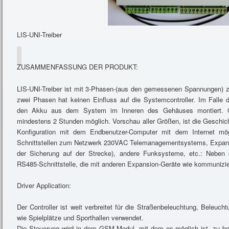
LIS-UNI-Treiber
ZUSAMMENFASSUNG DER PRODUKT:
LIS-UNI-Treiber ist mit 3-Phasen-(aus den gemessenen Spannungen) zu
zwei Phasen hat keinen Einfluss auf die Systemcontroller. Im Falle 
den Akku aus dem System im Inneren des Gehäuses montiert. GP
mindestens 2 Stunden möglich. Vorschau aller Größen, ist die Geschic
Konfiguration mit dem Endbenutzer-Computer mit dem Internet mög
Schnittstellen zum Netzwerk 230VAC Telemanagementsystems, Expan
der Sicherung auf der Strecke), andere Funksysteme, etc.: Neben 
RS485-Schnittstelle, die mit anderen Expansion-Geräte wie kommuniz
Driver Application:
Der Controller ist weit verbreitet für die Straßenbeleuchtung, Beleuch
wie Spielplätze und Sporthallen verwendet.
Die Steuerung wird in dem GSM-Modul, mit dem es möglich ist, zu be