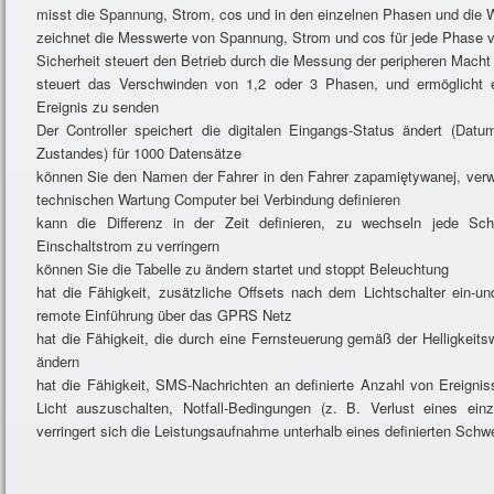
misst die Spannung, Strom, cos und in den einzelnen Phasen und die W
zeichnet die Messwerte von Spannung, Strom und cos für jede Phase v
Sicherheit steuert den Betrieb durch die Messung der peripheren Macht
steuert das Verschwinden von 1,2 oder 3 Phasen, und ermöglicht 
Ereignis zu senden
Der Controller speichert die digitalen Eingangs-Status ändert (Da
Zustandes) für 1000 Datensätze
können Sie den Namen der Fahrer in den Fahrer zapamiętywanej, verw
technischen Wartung Computer bei Verbindung definieren
kann die Differenz in der Zeit definieren, zu wechseln jede S
Einschaltstrom zu verringern
können Sie die Tabelle zu ändern startet und stoppt Beleuchtung
hat die Fähigkeit, zusätzliche Offsets nach dem Lichtschalter ein-u
remote Einführung über das GPRS Netz
hat die Fähigkeit, die durch eine Fernsteuerung gemäß der Helligkeitsw
ändern
hat die Fähigkeit, SMS-Nachrichten an definierte Anzahl von Ereignis
Licht auszuschalten, Notfall-Bedingungen (z. B. Verlust eines ein
verringert sich die Leistungsaufnahme unterhalb eines definierten Schwe