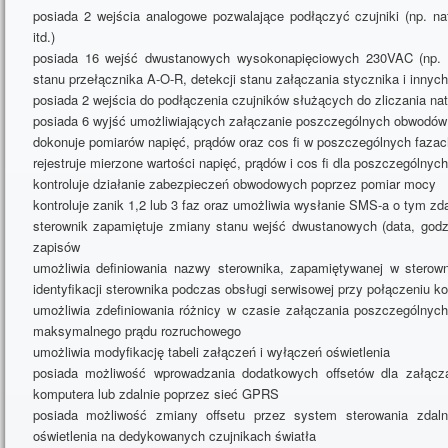
posiada 2 wejścia analogowe pozwalające podłączyć czujniki (np. na
itd.)
posiada 16 wejść dwustanowych wysokonapięciowych 230VAC (np. do
stanu przełącznika A-O-R, detekcji stanu załączania stycznika i innych
posiada 2 wejścia do podłączenia czujników służących do zliczania na
posiada 6 wyjść umożliwiających załączanie poszczególnych obwodów
dokonuje pomiarów napięć, prądów oraz cos fi w poszczególnych fazach
rejestruje mierzone wartości napięć, prądów i cos fi dla poszczególnyc
kontroluje działanie zabezpieczeń obwodowych poprzez pomiar mocy
kontroluje zanik 1,2 lub 3 faz oraz umożliwia wysłanie SMS-a o tym zd
sterownik zapamiętuje zmiany stanu wejść dwustanowych (data, godz
zapisów
umożliwia definiowania nazwy sterownika, zapamiętywanej w sterow
identyfikacji sterownika podczas obsługi serwisowej przy połączeniu 
umożliwia zdefiniowania różnicy w czasie załączania poszczególnyc
maksymalnego prądu rozruchowego
umożliwia modyfikację tabeli załączeń i wyłączeń oświetlenia
posiada możliwość wprowadzania dodatkowych offsetów dla załączan
komputera lub zdalnie poprzez sieć GPRS
posiada możliwość zmiany offsetu przez system sterowania zdaln
oświetlenia na dedykowanych czujnikach światła