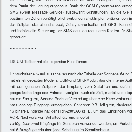
dem Punkt der Leitung aufgebaut. Dank der GSM-System wurde ermöglic
SMS (Short Message Service) ausgewählt Schaltungen, an die Sie a
bestimmten Zeiten benötigt wird, verbunden sind.Implementieren von int
der Zeitplan startet und stoppt, Zeitsynchronisation mit GPS, kann 
und individuelle Steuerung per SMS deutlich reduzieren Kosten für St
gesteuert.
*******************
LIS-UNI-Treiber hat die folgenden Funktionen:
Lichtschalter ein-und ausschalten nach der Tabelle der Sonnenauf-und
hat ein eingebautes Modem, GSM-und GPS-Modul, das die interne Auftei
mit den genauen Zeitpunkt der Empfang vom Satelliten und durch 
geografische Lage des Fahrers, korrigiert auch die Zeit, startet und stop
hat die Fähigkeit, Service-Rechner-Verbindung über eine Kabelverbind
hat 2 analoge Eingänge ermöglichen, Sensoren (zB Helligkeit, Niedersch
16 binäre Eingänge hat der High-230VAC (z. B. um das Eindringen vo
AOR, Nachweis von Schaltschütz und andere)
verfügt über zwei Eingänge für Sensoren verwendet werden, um Verkeh
hat 6 Ausgänge erlauben jede Schaltung im Schaltschrank