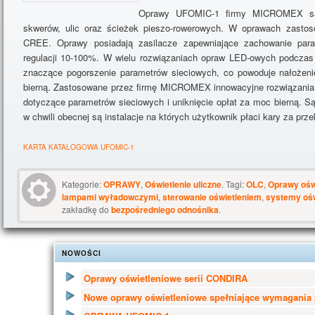
Oprawy UFOMIC-1 firmy MICROMEX są
skwerów, ulic oraz ścieżek pieszo-rowerowych. W oprawach zasto
CREE. Oprawy posiadają zasilacze zapewniające zachowanie par
regulacji
10-100%. W wielu rozwiązaniach opraw LED-owych podczas r
znaczące pogorszenie parametrów sieciowych, co powoduje nałożen
bierną. Zastosowane przez firmę MICROMEX innowacyjne rozwiązania 
dotyczące parametrów sieciowych i uniknięcie opłat za moc bierną. Są
w chwili obecnej są instalacje na których użytkownik płaci kary za prz
KARTA KATALOGOWA UFOMIC-1
Kategorie:
OPRAWY
,
Oświetlenie uliczne
. Tagi:
OLC
,
Oprawy ośw
lampami wyładowczymi
,
sterowanie oświetleniem
,
systemy ośw
zakładkę do
bezpośredniego odnośnika
.
NOWOŚCI
Oprawy oświetleniowe serii CONDIRA
Nowe oprawy oświetleniowe spełniające wymagania 