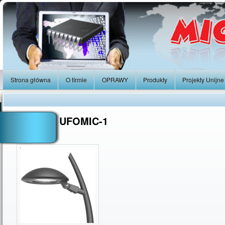
Strona główna
O firmie
OPRAWY
Produkty
Projekty Unijne
OPRAWA UFOMIC-1