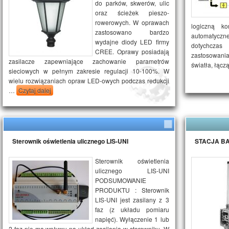
do parków, skwerów, ulic
oraz ścieżek pieszo-
rowerowych. W oprawach
logiczną k
zastosowano bardzo
automatycz
wydajne diody LED firmy
dotychcza
CREE. Oprawy posiadają
zastosowania
zasilacze zapewniające zachowanie parametrów
światła, łąc
sieciowych w pełnym zakresie regulacji 10-100%. W
wielu rozwiązaniach opraw LED-owych podczas redukcji
…
Czytaj dalej
Sterownik oświetlenia ulicznego LIS-UNI
STACJA B
Sterownik oświetlenia
ulicznego LIS-UNI
PODSUMOWANIE
PRODUKTU : Sterownik
LIS-UNI jest zasilany z 3
faz (z układu pomiaru
napięć). Wyłączenie 1 lub
2 faz nie ma wpływu na układ zasilania w sterowniku. W