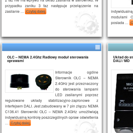
przypadku zaniku 3 faz następuje przełączenie na
zasilanie …
Czytaj dalej
indywidualn
modułami 
posiada …
C
OLC – NEMA 2.4Ghz Radiowy moduł sterowania
Układ do s
oprawami
DALI / MD
Informacje ogólne
Sterownik OLC – NEMA
2.4GHz jest przeznaczony
do sterowania lampami
LED zasilanymi poprzez
regulowane układy stabilizacyjno-zapłonowe z
interfejsem DALI. Jest zabudowany w 7 pin złączu NEMA
C136.41 Sterowniki OLC – NEMA 2.4GHz umożliwiają
indywidualną kontrolę poszczególnych opraw oświetlenia
…
Czytaj dalej