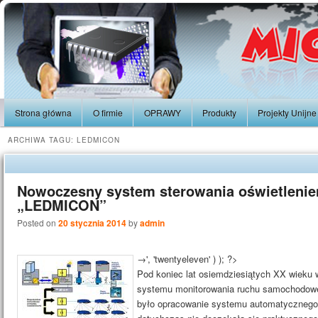
Strona główna
O firmie
OPRAWY
Produkty
Projekty Unijne
ARCHIWA TAGU:
LEDMICON
Nowoczesny system sterowania oświetleni
„LEDMICON”
Posted on
20 stycznia 2014
by
admin
→', 'twentyeleven' ) ); ?>
Pod koniec lat osiemdziesiątych XX wieku
systemu monitorowania ruchu samochodowe
było opracowanie systemu automatycznego 