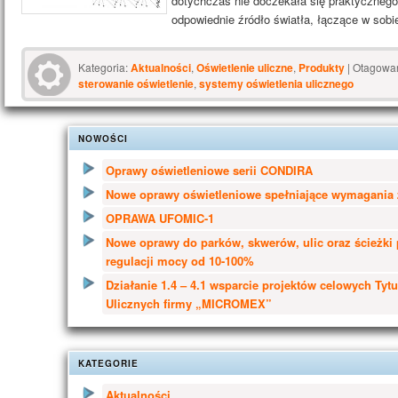
dotychczas nie doczekała się praktycznego 
odpowiednie źródło światła, łączące w sob
Kategoria:
Aktualności
,
Oświetlenie uliczne
,
Produkty
|
Otagowa
sterowanie oświetlenie
,
systemy oświetlenia ulicznego
NOWOŚCI
Oprawy oświetleniowe serii CONDIRA
Nowe oprawy oświetleniowe spełniające wymagania 
OPRAWA UFOMIC-1
Nowe oprawy do parków, skwerów, ulic oraz ścieżki
regulacji mocy od 10-100%
Działanie 1.4 – 4.1 wsparcie projektów celowych Tyt
Ulicznych firmy „MICROMEX”
KATEGORIE
Aktualności